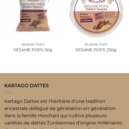
à la liste
à la liste
d’envies
d’envies
SESAME POPS
SESAME POPS
SESAME POPS 50g
SESAME POPS 250g
KARTAGO DATTES
Kartago Dattes est l'héritière d'une tradition
ancestrale délégué de génération en génération
dans la famille Horchani qui cultive plusieurs
variétés de dattes Tunisiennes d’origine millénaires