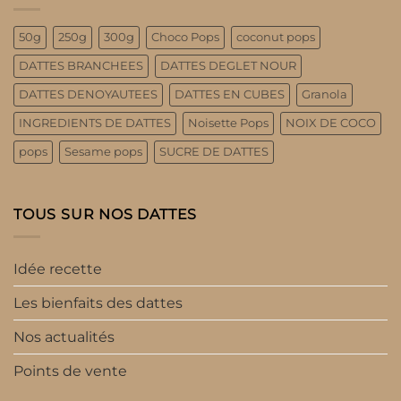
50g
250g
300g
Choco Pops
coconut pops
DATTES BRANCHEES
DATTES DEGLET NOUR
DATTES DENOYAUTEES
DATTES EN CUBES
Granola
INGREDIENTS DE DATTES
Noisette Pops
NOIX DE COCO
pops
Sesame pops
SUCRE DE DATTES
TOUS SUR NOS DATTES
Idée recette
Les bienfaits des dattes
Nos actualités
Points de vente