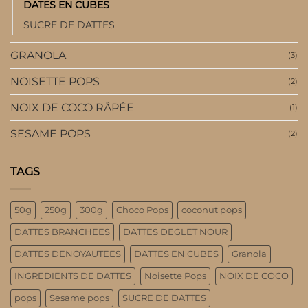
DATES EN CUBES
SUCRE DE DATTES
GRANOLA
(3)
NOISETTE POPS
(2)
NOIX DE COCO RÂPÉE
(1)
SESAME POPS
(2)
TAGS
50g
250g
300g
Choco Pops
coconut pops
DATTES BRANCHEES
DATTES DEGLET NOUR
DATTES DENOYAUTEES
DATTES EN CUBES
Granola
INGREDIENTS DE DATTES
Noisette Pops
NOIX DE COCO
pops
Sesame pops
SUCRE DE DATTES