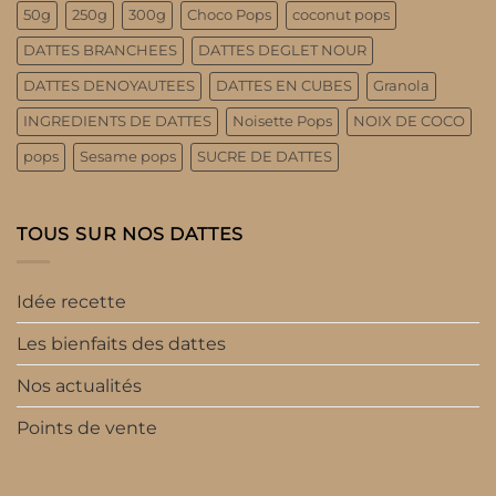
50g
250g
300g
Choco Pops
coconut pops
DATTES BRANCHEES
DATTES DEGLET NOUR
DATTES DENOYAUTEES
DATTES EN CUBES
Granola
INGREDIENTS DE DATTES
Noisette Pops
NOIX DE COCO
pops
Sesame pops
SUCRE DE DATTES
TOUS SUR NOS DATTES
Idée recette
Les bienfaits des dattes
Nos actualités
Points de vente