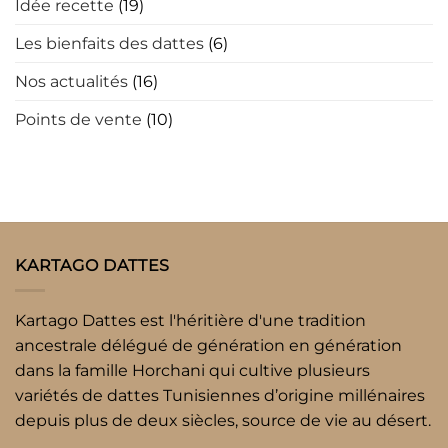
Idée recette
(19)
Les bienfaits des dattes
(6)
Nos actualités
(16)
Points de vente
(10)
KARTAGO DATTES
Kartago Dattes est l'héritière d'une tradition
ancestrale délégué de génération en génération
dans la famille Horchani qui cultive plusieurs
variétés de dattes Tunisiennes d’origine millénaires
depuis plus de deux siècles, source de vie au désert.