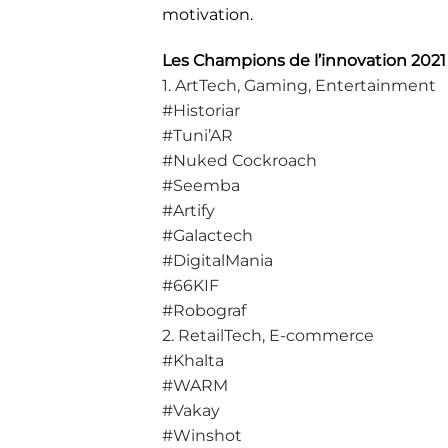
motivation.
Les Champions de l’innovation 2021 
1. ArtTech, Gaming, Entertainment
#Historiar
#Tuni’AR
#Nuked Cockroach
#Seemba
#Artify
#Galactech
#DigitalMania
#66KIF
#Robograf
2. RetailTech, E-commerce
#Khalta
#WARM
#Vakay
#Winshot