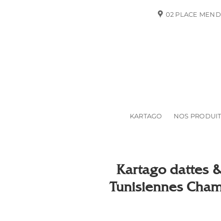
Passer
02 PLACE MEND
au
contenu
KARTAGO
NOS PRODUI
Kartago dattes &
Tunisiennes Champ