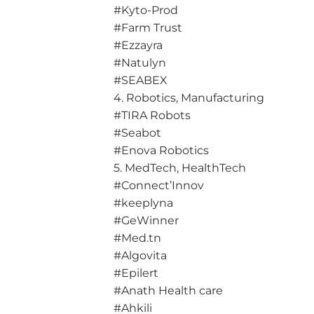
#Kyto-Prod
#Farm Trust
#Ezzayra
#Natulyn
#SEABEX
4. Robotics, Manufacturing
#TIRA Robots
#Seabot
#Enova Robotics
5. MedTech, HealthTech
#Connect’Innov
#keeplyna
#GeWinner
#Med.tn
#Algovita
#Epilert
#Anath Health care
#Ahkili