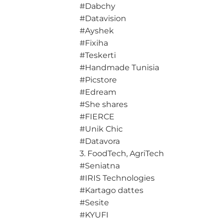
#Dabchy
#Datavision
#Ayshek
#Fixiha
#Teskerti
#Handmade Tunisia
#Picstore
#Edream
#She shares
#FIERCE
#Unik Chic
#Datavora
3. FoodTech, AgriTech
#Seniatna
#IRIS Technologies
#Kartago dattes
#Sesite
#KYUFI