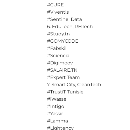
#CURE
#Viventis
#Sentinel Data
6. EduTech, RHTech
#Study.tn
#GOMYCODE
#Fabskill
#Sciencia
#Digimoov
#SALAIRE.TN
#Expert Team
7. Smart City, CleanTech
#TrustiT Tunisie
#iWassel
#Intigo
#Yassir
#Lamma
#Lightency