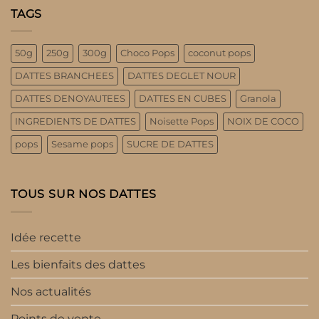
TAGS
50g
250g
300g
Choco Pops
coconut pops
DATTES BRANCHEES
DATTES DEGLET NOUR
DATTES DENOYAUTEES
DATTES EN CUBES
Granola
INGREDIENTS DE DATTES
Noisette Pops
NOIX DE COCO
pops
Sesame pops
SUCRE DE DATTES
TOUS SUR NOS DATTES
Idée recette
Les bienfaits des dattes
Nos actualités
Points de vente