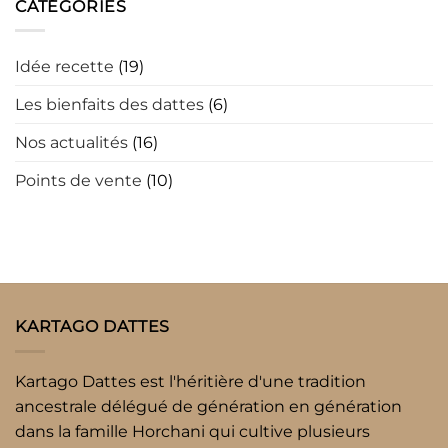
CATÉGORIES
Idée recette
(19)
Les bienfaits des dattes
(6)
Nos actualités
(16)
Points de vente
(10)
KARTAGO DATTES
Kartago Dattes est l'héritière d'une tradition
ancestrale délégué de génération en génération
dans la famille Horchani qui cultive plusieurs